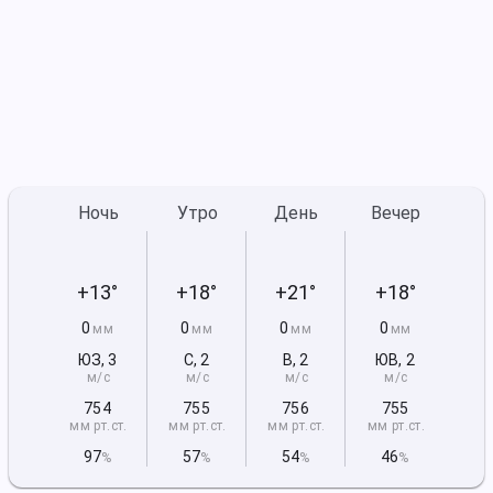
Ночь
Утро
День
Вечер
+13°
+18°
+21°
+18°
0
0
0
0
мм
мм
мм
мм
ЮЗ
,
3
С
,
2
В
,
2
ЮВ
,
2
м/с
м/с
м/с
м/с
754
755
756
755
мм рт
.ст.
мм рт
.ст.
мм рт
.ст.
мм рт
.ст.
97
57
54
46
%
%
%
%