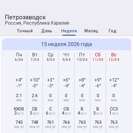
Петрозаводск
Россия, Республика Карелия
Точный
День
Неделя
Месяц
Год
15 неделя 2026 года
Пн
Вт
Ср
Чт
Пт
Сб
Вс
6/04
7/04
8/04
9/04
10/04
11/04
12/04
+4°
+10°
+3°
+6°
+8°
+9°
+12°
-1°
-0°
-3°
-4°
-4°
-6°
-4°
2.1
2.6
0
0
0
0
0
мм
мм
мм
мм
мм
мм
мм
ЮЮВ
СВ
С
СВ
В
В
ССЗ
3
5
6
4
4
3
1
м/с
м/с
м/с
м/с
м/с
м/с
м/с
743
748
761
766
763
763
763
мм рт
мм рт
мм рт
мм рт
мм рт
мм рт
мм рт