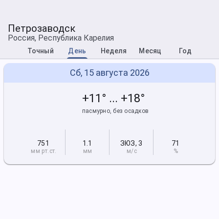
Петрозаводск
Россия, Республика Карелия
Точный
День
Неделя
Месяц
Год
Сб, 15 августа 2026
+11° ... +18°
пасмурно, без осадков
751
1.1
ЗЮЗ
,
3
71
мм рт
.ст.
мм
м/с
%