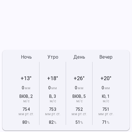
Ночь
Утро
День
Вечер
+13°
+18°
+26°
+20°
0
0
0
0
мм
мм
мм
мм
ВЮВ
,
2
В
,
3
ВЮВ
,
5
Ю
,
1
м/с
м/с
м/с
м/с
754
753
752
751
мм рт
.ст.
мм рт
.ст.
мм рт
.ст.
мм рт
.ст.
80
82
51
71
%
%
%
%