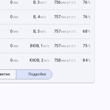
1
0
В
,
3
756
76
мм
м/с
мм рт
.ст.
%
1
0
В
,
4
757
76
мм
м/с
мм рт
.ст.
%
1
0
В
,
3
757
68
мм
м/с
мм рт
.ст.
%
2
0
ВЮВ
,
1
757
75
мм
м/с
мм рт
.ст.
%
2
0
ЮЮВ
,
2
758
84
мм
м/с
мм рт
.ст.
%
актно
Подробно