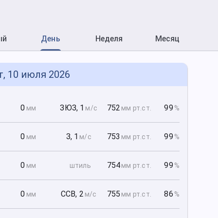
ый
День
Неделя
Месяц
т, 10 июля 2026
0
0
ЗЮЗ
,
1
752
99
мм
м/с
мм рт
.ст.
%
0
0
З
,
1
753
99
мм
м/с
мм рт
.ст.
%
0
0
754
99
мм
штиль
мм рт
.ст.
%
0
0
ССВ
,
2
755
86
мм
м/с
мм рт
.ст.
%