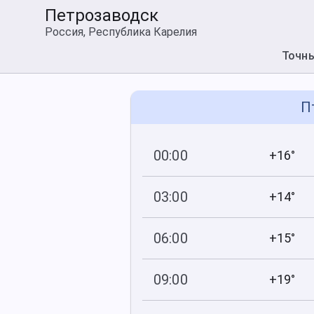
Петрозаводск
Россия, Республика Карелия
Точн
П
00:00
+16°
745
99
мм рт
.ст.
%
03:00
+14°
745
99
мм рт
.ст.
%
06:00
+15°
746
99
мм рт
.ст.
%
09:00
+19°
747
100
мм рт
.ст.
%