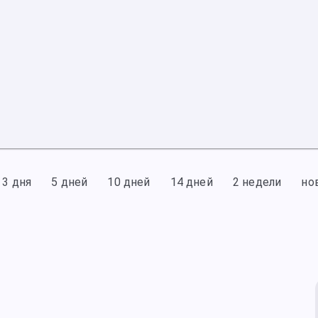
3 дня
5 дней
10 дней
14 дней
2 недели
но