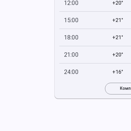
12:00
+20°
748
87
мм рт
.ст.
%
15:00
+21°
748
97
мм рт
.ст.
%
18:00
+21°
750
89
мм рт
.ст.
%
21:00
+20°
750
90
мм рт
.ст.
%
24:00
+16°
752
99
мм рт
.ст.
%
Комп