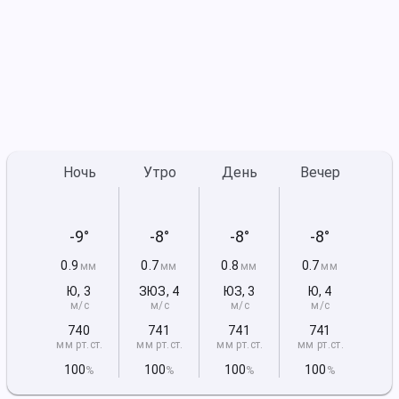
Ночь
Утро
День
Вечер
-9°
-8°
-8°
-8°
0.9
0.7
0.8
0.7
мм
мм
мм
мм
Ю
,
3
ЗЮЗ
,
4
ЮЗ
,
3
Ю
,
4
м/с
м/с
м/с
м/с
740
741
741
741
мм рт
.ст.
мм рт
.ст.
мм рт
.ст.
мм рт
.ст.
100
100
100
100
%
%
%
%