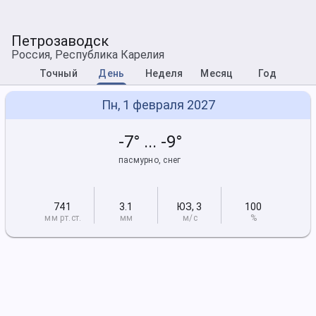
Петрозаводск
Россия, Республика Карелия
Точный
День
Неделя
Месяц
Год
Пн, 1 февраля 2027
-7° ... -9°
пасмурно, снег
741
3.1
ЮЗ
,
3
100
мм рт
.ст.
мм
м/с
%