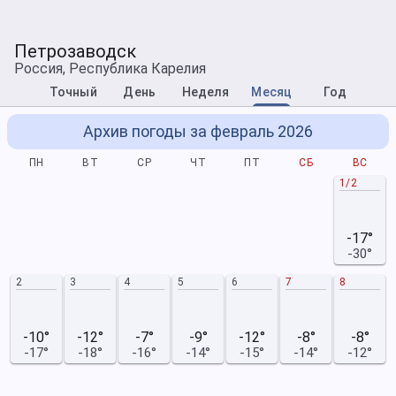
Петрозаводск
Россия, Республика Карелия
Точный
День
Неделя
Месяц
Год
Архив погоды за февраль 2026
ПН
ВТ
СР
ЧТ
ПТ
СБ
ВС
1/2
-17°
-30°
2
3
4
5
6
7
8
-10°
-12°
-7°
-9°
-12°
-8°
-8°
-17°
-18°
-16°
-14°
-15°
-14°
-12°