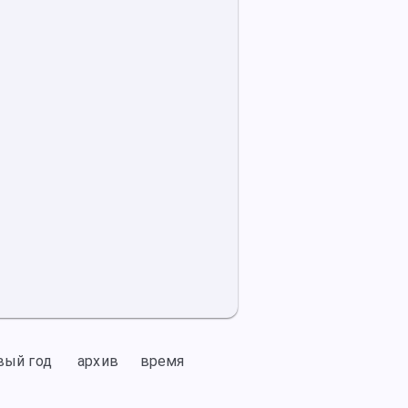
вый год
архив
время