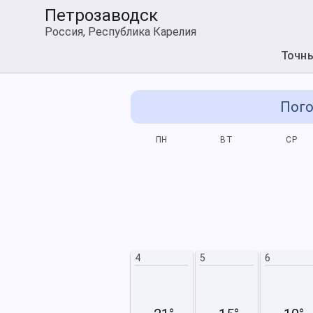
Петрозаводск
Россия, Республика Карелия
Точн
Пого
СБ
ВС
ПН
ВТ
СР
5
6
12
13
4
5
6