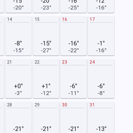
-15°
-20°
-16°
-12°
-20°
-23°
-25°
-16°
14
15
16
17
15
-8°
-15°
-16°
-1°
-15°
-27°
-22°
-16°
21
22
23
24
22
+0°
+1°
-6°
-6°
-3°
-12°
-11°
-8°
28
29
30
31
-21°
-21°
-21°
-13°