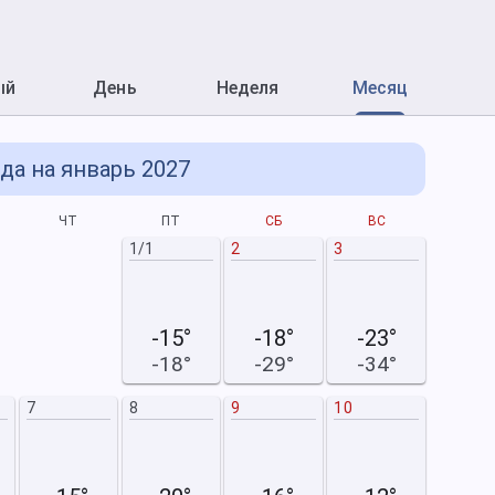
ый
День
Неделя
Месяц
да на январь 2027
ЧТ
ПТ
СБ
ВС
П
1/1
2
3
1/2
-15°
-18°
-23°
-18°
-29°
-34°
7
8
9
10
8