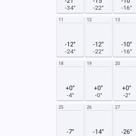
-21°
-15°
-10°
-34°
-22°
-16°
19
20
11
12
13
-12°
-12°
-10°
-24°
-22°
-16°
26
27
18
19
20
+0°
+0°
+0°
-4°
-0°
-2°
25
26
27
-7°
-14°
-26°