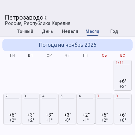
Петрозаводск
Россия, Республика Карелия
Точный
День
Неделя
Месяц
Год
Погода на ноябрь 2026
ПН
ВТ
СР
ЧТ
ПТ
СБ
ВС
1/11
+6°
+3°
2
3
4
5
6
7
8
+6°
+3°
+3°
+3°
+2°
+5°
+6°
+2°
+2°
+1°
-0°
-1°
+2°
+0°