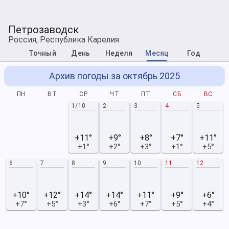
Петрозаводск
Россия, Республика Карелия
Точный
День
Неделя
Месяц
Год
Архив погоды за октябрь 2025
ПН
ВТ
СР
ЧТ
ПТ
СБ
ВС
1/10
2
3
4
5
+11°
+9°
+8°
+7°
+11°
+1°
+2°
+3°
+1°
+5°
6
7
8
9
10
11
12
+10°
+12°
+14°
+14°
+11°
+9°
+6°
+7°
+5°
+3°
+6°
+7°
+5°
+4°