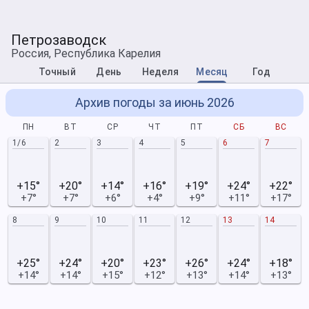
Петрозаводск
Россия, Республика Карелия
Точный
День
Неделя
Месяц
Год
Архив погоды за июнь 2026
ПН
ВТ
СР
ЧТ
ПТ
СБ
ВС
1/6
2
3
4
5
6
7
+15°
+20°
+14°
+16°
+19°
+24°
+22°
+7°
+7°
+6°
+4°
+9°
+11°
+17°
8
9
10
11
12
13
14
+25°
+24°
+20°
+23°
+26°
+24°
+18°
+14°
+14°
+15°
+12°
+13°
+14°
+13°