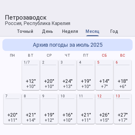
Петрозаводск
Россия, Республика Карелия
Точный
День
Неделя
Месяц
Год
Архив погоды за июль 2025
ПН
ВТ
СР
ЧТ
ПТ
СБ
ВС
1/7
2
3
4
5
6
+12°
+20°
+24°
+19°
+14°
+18°
+10°
+10°
+13°
+10°
+7°
+6°
7
8
9
10
11
12
13
+20°
+21°
+19°
+16°
+21°
+26°
+27°
+11°
+14°
+12°
+10°
+11°
+15°
+17°