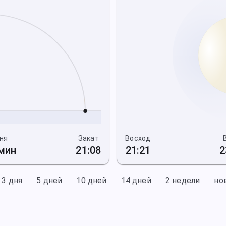
ня
Закат
Восход
 мин
21:08
21:21
2
3 дня
5 дней
10 дней
14 дней
2 недели
но