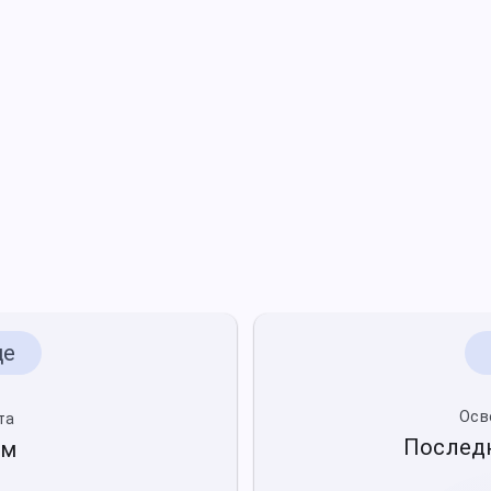
це
Осв
та
Последн
9м