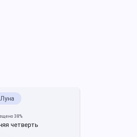
Луна
ещено 38%
яя четверть