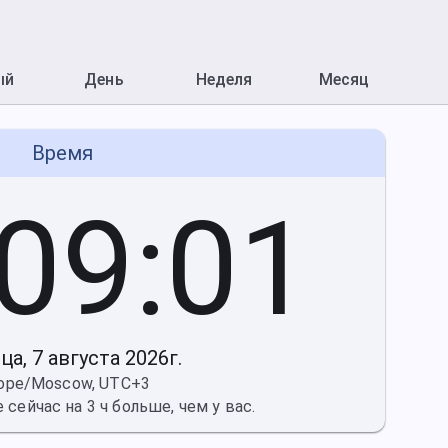
ый
День
Неделя
Месяц
Время
:09
:02
а, 7 августа 2026г.
rope/Moscow, UTC+3
сейчас на 3 ч больше, чем у вас.