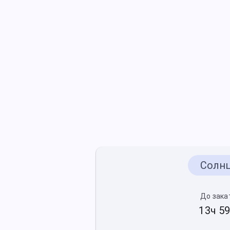
Солн
До зака
13ч 5