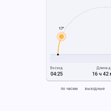
17°
Восход
Длина д
04:25
16 ч 42
по часам
выходные